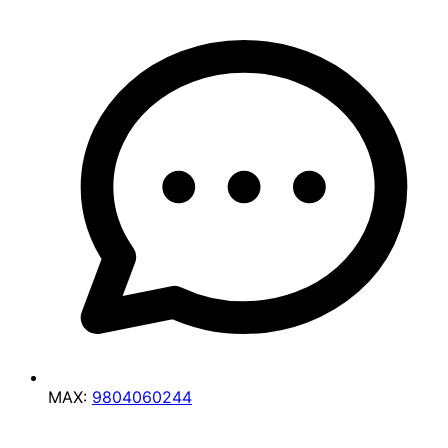
MAX:
9804060244