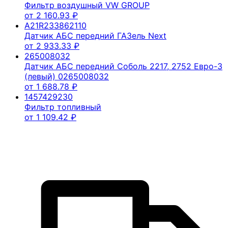
Фильтр воздушный VW GROUP
от
2 160.93
₽
A21R233862110
Датчик АБС передний ГАЗель Next
от
2 933.33
₽
265008032
Датчик АБС передний Соболь 2217, 2752 Евро-3
(левый) 0265008032
от
1 688.78
₽
1457429230
Фильтр топливный
от
1 109.42
₽