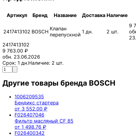
Артикул
Бренд
Название
Доставка
Наличие
9 
Клапан
2417413102
BOSCH
1
дн.
2
шт.
об
перепускной
23
2417413102
9 763.00
₽
обн. 23.06.2026
Срок:
1
дн.
Наличие:
2
шт.
Другие товары бренда
BOSCH
1006209535
Бендикс стартера
от
3 552.00
₽
F026407046
Фильтр масляный CF 85
от
1 498.76
₽
F026400342