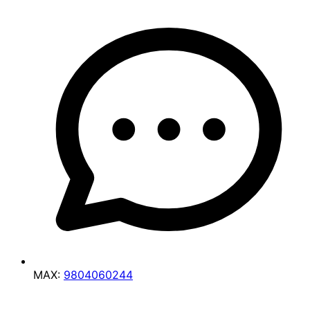
MAX:
9804060244