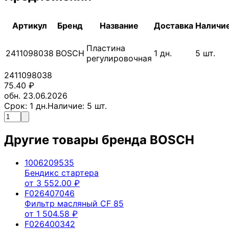
Артикул
Бренд
Название
Доставка
Наличи
Пластина
2411098038
BOSCH
1
дн.
5
шт.
регулировочная
2411098038
75.40
₽
обн. 23.06.2026
Срок:
1
дн.
Наличие:
5
шт.
Другие товары бренда
BOSCH
1006209535
Бендикс стартера
от
3 552.00
₽
F026407046
Фильтр масляный CF 85
от
1 504.58
₽
F026400342