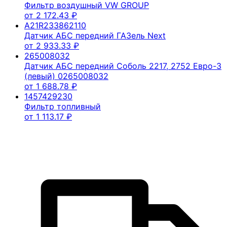
Фильтр воздушный VW GROUP
от
2 172.43
₽
A21R233862110
Датчик АБС передний ГАЗель Next
от
2 933.33
₽
265008032
Датчик АБС передний Соболь 2217, 2752 Евро-3
(левый) 0265008032
от
1 688.78
₽
1457429230
Фильтр топливный
от
1 113.17
₽