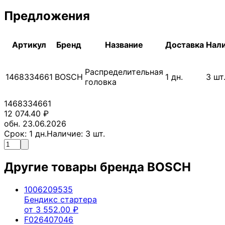
Предложения
Артикул
Бренд
Название
Доставка
Нал
Распределительная
1468334661
BOSCH
1
дн.
3
шт
головка
1468334661
12 074.40
₽
обн. 23.06.2026
Срок:
1
дн.
Наличие:
3
шт.
Другие товары бренда
BOSCH
1006209535
Бендикс стартера
от
3 552.00
₽
F026407046