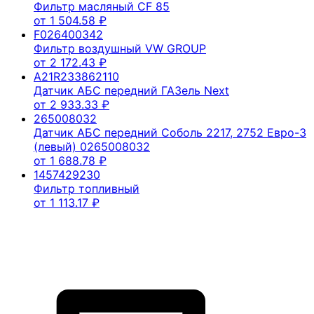
Фильтр масляный CF 85
от
1 504.58
₽
F026400342
Фильтр воздушный VW GROUP
от
2 172.43
₽
A21R233862110
Датчик АБС передний ГАЗель Next
от
2 933.33
₽
265008032
Датчик АБС передний Соболь 2217, 2752 Евро-3
(левый) 0265008032
от
1 688.78
₽
1457429230
Фильтр топливный
от
1 113.17
₽