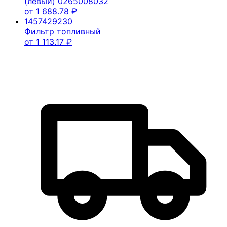
(левый) 0265008032
от
1 688.78
₽
1457429230
Фильтр топливный
от
1 113.17
₽