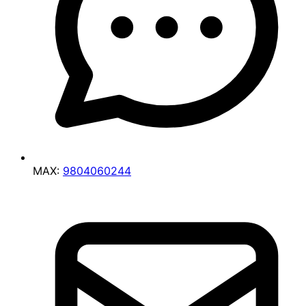
MAX:
9804060244