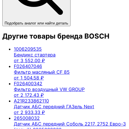
Подобрать аналог или найти деталь
Другие товары бренда
BOSCH
1006209535
Бендикс стартера
от
3 552.00
₽
F026407046
Фильтр масляный CF 85
от
1 504.58
₽
F026400342
Фильтр воздушный VW GROUP
от
2 172.43
₽
A21R233862110
Датчик АБС передний ГАЗель Next
от
2 933.33
₽
265008032
Датчик АБС передний Соболь 2217, 2752 Евро-3