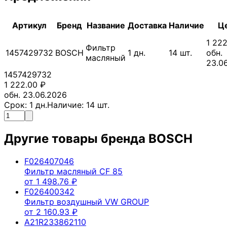
Артикул
Бренд
Название
Доставка
Наличие
Ц
1 22
Фильтр
1457429732
BOSCH
1
дн.
14
шт.
обн.
масляный
23.0
1457429732
1 222.00
₽
обн. 23.06.2026
Срок:
1
дн.
Наличие:
14
шт.
Другие товары бренда
BOSCH
F026407046
Фильтр масляный CF 85
от
1 498.76
₽
F026400342
Фильтр воздушный VW GROUP
от
2 160.93
₽
A21R233862110