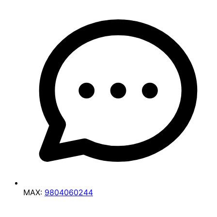
MAX:
9804060244