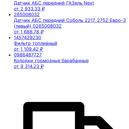
Датчик АБС передний ГАЗель Next
от
2 933.33
₽
265008032
Датчик АБС передний Соболь 2217, 2752 Евро-3
(левый) 0265008032
от
1 688.78
₽
1457429230
Фильтр топливный
от
1 109.42
₽
0986487727
Колодки тормозные барабанные
от
9 314.23
₽