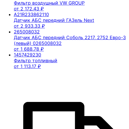
Фильтр воздушный VW GROUP
от
2 172.43
₽
A21R233862110
Датчик АБС передний ГАЗель Next
от
2 933.33
₽
265008032
Датчик АБС передний Соболь 2217, 2752 Евро-3
(левый) 0265008032
от
1 688.78
₽
1457429230
Фильтр топливный
от
1 113.17
₽