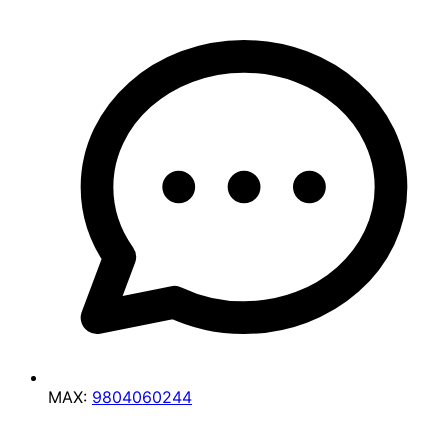
MAX:
9804060244