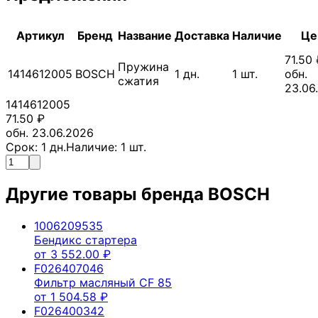
Артикул
Бренд
Название
Доставка
Наличие
Це
71.50
Пружина
1414612005
BOSCH
1
дн.
1
шт.
обн.
сжатия
23.06
1414612005
71.50
₽
обн. 23.06.2026
Срок:
1
дн.
Наличие:
1
шт.
Другие товары бренда
BOSCH
1006209535
Бендикс стартера
от
3 552.00
₽
F026407046
Фильтр масляный CF 85
от
1 504.58
₽
F026400342