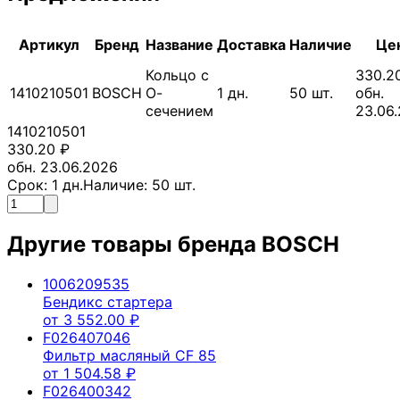
Артикул
Бренд
Название
Доставка
Наличие
Це
Кольцо с
330.2
1410210501
BOSCH
О-
1
дн.
50
шт.
обн.
сечением
23.06
1410210501
330.20
₽
обн. 23.06.2026
Срок:
1
дн.
Наличие:
50
шт.
Другие товары бренда
BOSCH
1006209535
Бендикс стартера
от
3 552.00
₽
F026407046
Фильтр масляный CF 85
от
1 504.58
₽
F026400342