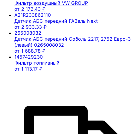
Фильтр воздушный VW GROUP
от
2 172.43
₽
A21R233862110
Датчик АБС передний ГАЗель Next
от
2 933.33
₽
265008032
Датчик АБС передний Соболь 2217, 2752 Евро-3
(левый) 0265008032
от
1 688.78
₽
1457429230
Фильтр топливный
от
1 113.17
₽