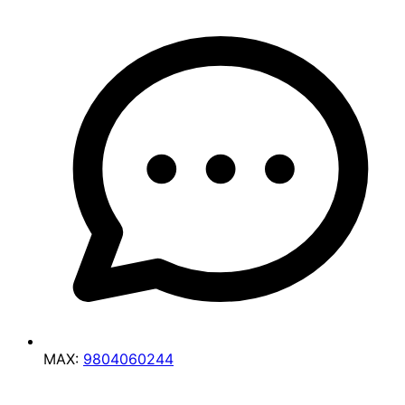
MAX:
9804060244