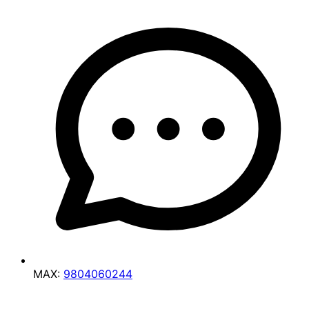
MAX:
9804060244