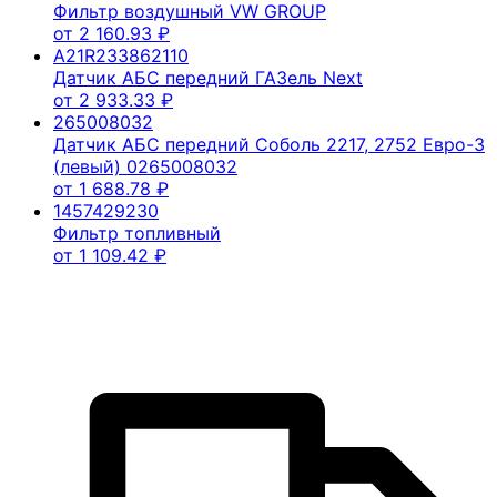
Фильтр воздушный VW GROUP
от
2 160.93
₽
A21R233862110
Датчик АБС передний ГАЗель Next
от
2 933.33
₽
265008032
Датчик АБС передний Соболь 2217, 2752 Евро-3
(левый) 0265008032
от
1 688.78
₽
1457429230
Фильтр топливный
от
1 109.42
₽