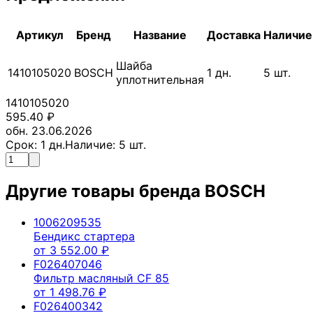
Артикул
Бренд
Название
Доставка
Наличие
Шайба
1410105020
BOSCH
1
дн.
5
шт.
уплотнительная
1410105020
595.40
₽
обн. 23.06.2026
Срок:
1
дн.
Наличие:
5
шт.
Другие товары бренда
BOSCH
1006209535
Бендикс стартера
от
3 552.00
₽
F026407046
Фильтр масляный CF 85
от
1 498.76
₽
F026400342