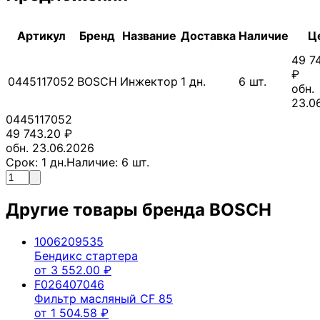
Артикул
Бренд
Название
Доставка
Наличие
Ц
49 7
₽
0445117052
BOSCH
Инжектор
1
дн.
6
шт.
обн.
23.0
0445117052
49 743.20
₽
обн. 23.06.2026
Срок:
1
дн.
Наличие:
6
шт.
Другие товары бренда
BOSCH
1006209535
Бендикс стартера
от
3 552.00
₽
F026407046
Фильтр масляный CF 85
от
1 504.58
₽