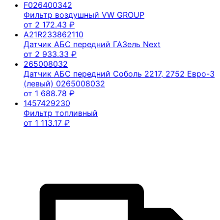
F026400342
Фильтр воздушный VW GROUP
от
2 172.43
₽
A21R233862110
Датчик АБС передний ГАЗель Next
от
2 933.33
₽
265008032
Датчик АБС передний Соболь 2217, 2752 Евро-3
(левый) 0265008032
от
1 688.78
₽
1457429230
Фильтр топливный
от
1 113.17
₽