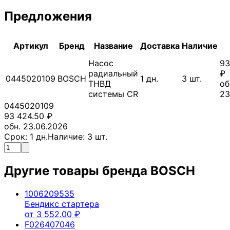
Предложения
Артикул
Бренд
Название
Доставка
Наличие
Насос
93
радиальный
₽
0445020109
BOSCH
1
дн.
3
шт.
ТНВД
об
системы CR
23
0445020109
93 424.50
₽
обн. 23.06.2026
Срок:
1
дн.
Наличие:
3
шт.
Другие товары бренда
BOSCH
1006209535
Бендикс стартера
от
3 552.00
₽
F026407046