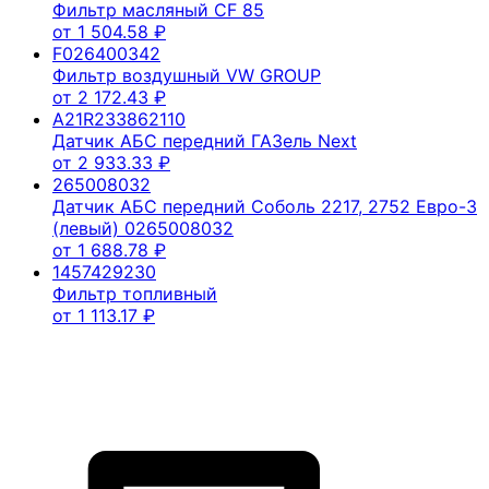
Фильтр масляный CF 85
от
1 504.58
₽
F026400342
Фильтр воздушный VW GROUP
от
2 172.43
₽
A21R233862110
Датчик АБС передний ГАЗель Next
от
2 933.33
₽
265008032
Датчик АБС передний Соболь 2217, 2752 Евро-3
(левый) 0265008032
от
1 688.78
₽
1457429230
Фильтр топливный
от
1 113.17
₽