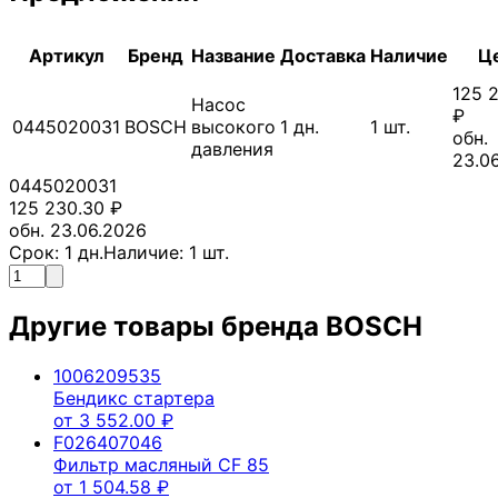
Артикул
Бренд
Название
Доставка
Наличие
Ц
125 
Насос
₽
0445020031
BOSCH
высокого
1
дн.
1
шт.
обн.
давления
23.0
0445020031
125 230.30
₽
обн. 23.06.2026
Срок:
1
дн.
Наличие:
1
шт.
Другие товары бренда
BOSCH
1006209535
Бендикс стартера
от
3 552.00
₽
F026407046
Фильтр масляный CF 85
от
1 504.58
₽