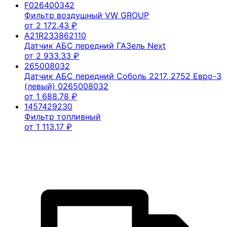
F026400342
Фильтр воздушный VW GROUP
от
2 172.43
₽
A21R233862110
Датчик АБС передний ГАЗель Next
от
2 933.33
₽
265008032
Датчик АБС передний Соболь 2217, 2752 Евро-3
(левый) 0265008032
от
1 688.78
₽
1457429230
Фильтр топливный
от
1 113.17
₽