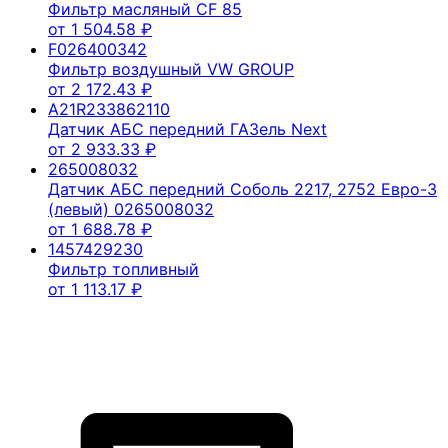
Фильтр масляный CF 85
от
1 504.58
₽
F026400342
Фильтр воздушный VW GROUP
от
2 172.43
₽
A21R233862110
Датчик АБС передний ГАЗель Next
от
2 933.33
₽
265008032
Датчик АБС передний Соболь 2217, 2752 Евро-3
(левый) 0265008032
от
1 688.78
₽
1457429230
Фильтр топливный
от
1 113.17
₽