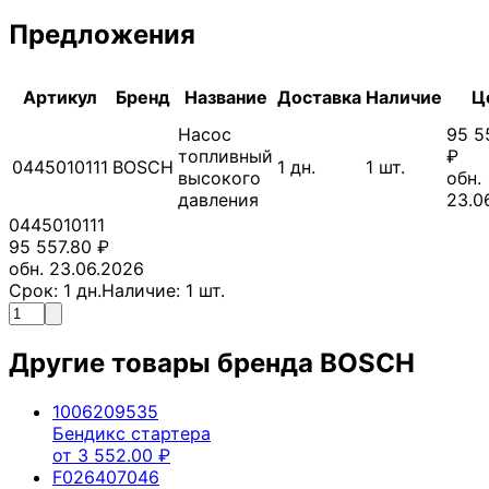
Предложения
Артикул
Бренд
Название
Доставка
Наличие
Ц
Насос
95 5
топливный
₽
0445010111
BOSCH
1
дн.
1
шт.
высокого
обн.
давления
23.0
0445010111
95 557.80
₽
обн. 23.06.2026
Срок:
1
дн.
Наличие:
1
шт.
Другие товары бренда
BOSCH
1006209535
Бендикс стартера
от
3 552.00
₽
F026407046