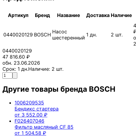
Артикул
Бренд
Название
Доставка
Наличие
4
Насос
0440020129
BOSCH
1
дн.
2
шт.
шестеренный
о
2
0440020129
47 816.60
₽
обн. 23.06.2026
Срок:
1
дн.
Наличие:
2
шт.
Другие товары бренда
BOSCH
1006209535
Бендикс стартера
от
3 552.00
₽
F026407046
Фильтр масляный CF 85
от
1 504.58
₽