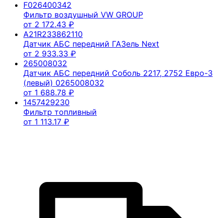
F026400342
Фильтр воздушный VW GROUP
от
2 172.43
₽
A21R233862110
Датчик АБС передний ГАЗель Next
от
2 933.33
₽
265008032
Датчик АБС передний Соболь 2217, 2752 Евро-3
(левый) 0265008032
от
1 688.78
₽
1457429230
Фильтр топливный
от
1 113.17
₽