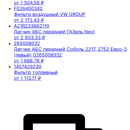
от
1 504.58
₽
F026400342
Фильтр воздушный VW GROUP
от
2 172.43
₽
A21R233862110
Датчик АБС передний ГАЗель Next
от
2 933.33
₽
265008032
Датчик АБС передний Соболь 2217, 2752 Евро-3
(левый) 0265008032
от
1 688.78
₽
1457429230
Фильтр топливный
от
1 113.17
₽