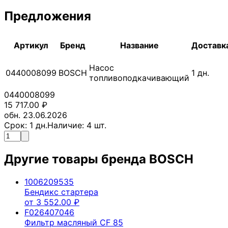
Предложения
Артикул
Бренд
Название
Доставк
Насос
0440008099
BOSCH
1
дн.
топливоподкачивающий
0440008099
15 717.00
₽
обн. 23.06.2026
Срок:
1
дн.
Наличие:
4
шт.
Другие товары бренда
BOSCH
1006209535
Бендикс стартера
от
3 552.00
₽
F026407046
Фильтр масляный CF 85