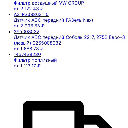
Фильтр воздушный VW GROUP
от
2 172.43
₽
A21R233862110
Датчик АБС передний ГАЗель Next
от
2 933.33
₽
265008032
Датчик АБС передний Соболь 2217, 2752 Евро-3
(левый) 0265008032
от
1 688.78
₽
1457429230
Фильтр топливный
от
1 113.17
₽