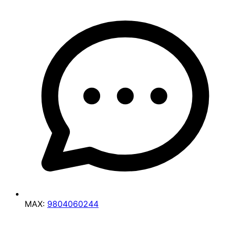
MAX:
9804060244