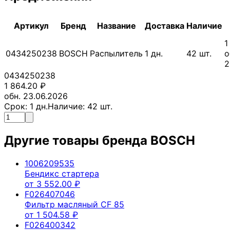
Артикул
Бренд
Название
Доставка
Наличие
1
0434250238
BOSCH
Распылитель
1
дн.
42
шт.
о
2
0434250238
1 864.20
₽
обн. 23.06.2026
Срок:
1
дн.
Наличие:
42
шт.
Другие товары бренда
BOSCH
1006209535
Бендикс стартера
от
3 552.00
₽
F026407046
Фильтр масляный CF 85
от
1 504.58
₽
F026400342