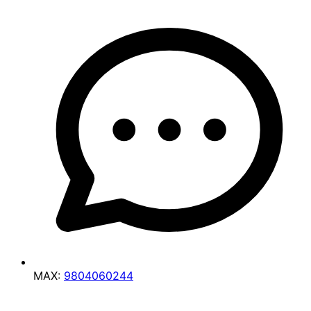
MAX:
9804060244