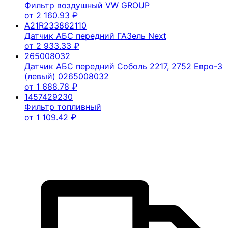
Фильтр воздушный VW GROUP
от
2 160.93
₽
A21R233862110
Датчик АБС передний ГАЗель Next
от
2 933.33
₽
265008032
Датчик АБС передний Соболь 2217, 2752 Евро-3
(левый) 0265008032
от
1 688.78
₽
1457429230
Фильтр топливный
от
1 109.42
₽