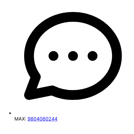
MAX:
9804060244