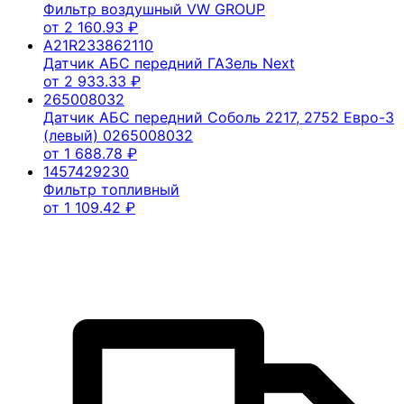
Фильтр воздушный VW GROUP
от
2 160.93
₽
A21R233862110
Датчик АБС передний ГАЗель Next
от
2 933.33
₽
265008032
Датчик АБС передний Соболь 2217, 2752 Евро-3
(левый) 0265008032
от
1 688.78
₽
1457429230
Фильтр топливный
от
1 109.42
₽