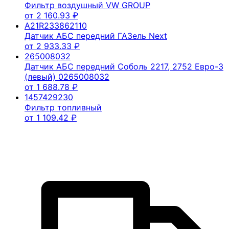
Фильтр воздушный VW GROUP
от
2 160.93
₽
A21R233862110
Датчик АБС передний ГАЗель Next
от
2 933.33
₽
265008032
Датчик АБС передний Соболь 2217, 2752 Евро-3
(левый) 0265008032
от
1 688.78
₽
1457429230
Фильтр топливный
от
1 109.42
₽