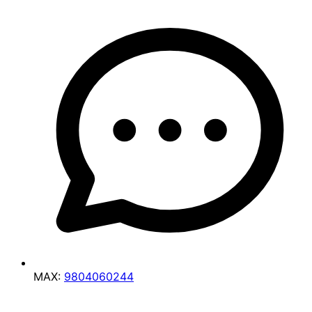
MAX:
9804060244