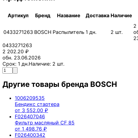
Артикул
Бренд
Название
Доставка
Наличие
2
0433271263
BOSCH
Распылитель
1
дн.
2
шт.
о
2
0433271263
2 202.20
₽
обн. 23.06.2026
Срок:
1
дн.
Наличие:
2
шт.
Другие товары бренда
BOSCH
1006209535
Бендикс стартера
от
3 552.00
₽
F026407046
Фильтр масляный CF 85
от
1 498.76
₽
F026400342