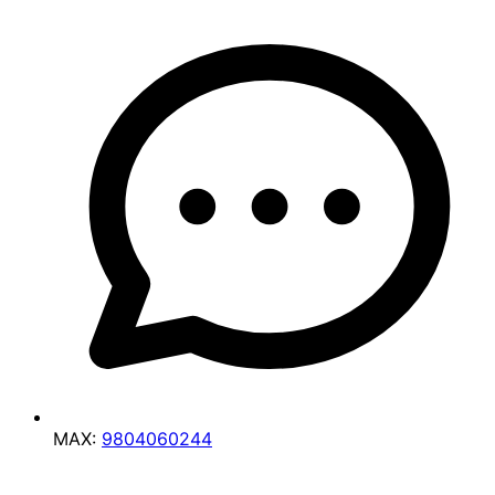
MAX:
9804060244