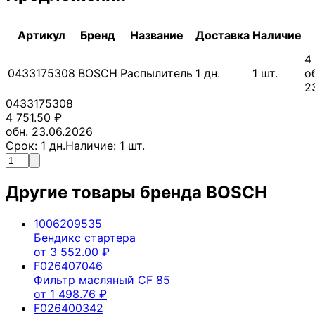
Артикул
Бренд
Название
Доставка
Наличие
4
0433175308
BOSCH
Распылитель
1
дн.
1
шт.
о
2
0433175308
4 751.50
₽
обн. 23.06.2026
Срок:
1
дн.
Наличие:
1
шт.
Другие товары бренда
BOSCH
1006209535
Бендикс стартера
от
3 552.00
₽
F026407046
Фильтр масляный CF 85
от
1 498.76
₽
F026400342