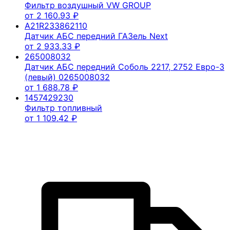
Фильтр воздушный VW GROUP
от
2 160.93
₽
A21R233862110
Датчик АБС передний ГАЗель Next
от
2 933.33
₽
265008032
Датчик АБС передний Соболь 2217, 2752 Евро-3
(левый) 0265008032
от
1 688.78
₽
1457429230
Фильтр топливный
от
1 109.42
₽