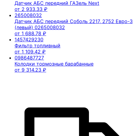
Датчик АБС передний ГАЗель Next
от
2 933.33
₽
265008032
Датчик АБС передний Соболь 2217, 2752 Евро-3
(левый) 0265008032
от
1 688.78
₽
1457429230
Фильтр топливный
от
1 109.42
₽
0986487727
Колодки тормозные барабанные
от
9 314.23
₽