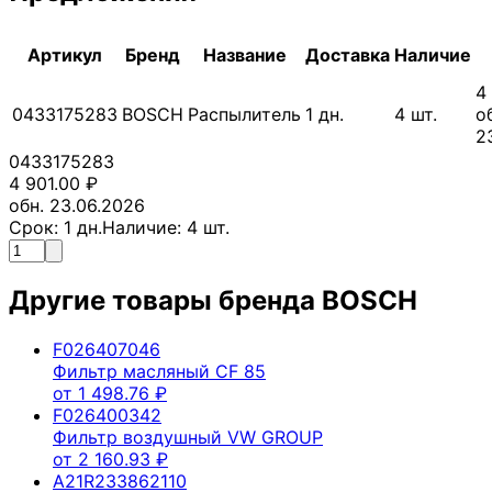
Артикул
Бренд
Название
Доставка
Наличие
4
0433175283
BOSCH
Распылитель
1
дн.
4
шт.
о
2
0433175283
4 901.00
₽
обн. 23.06.2026
Срок:
1
дн.
Наличие:
4
шт.
Другие товары бренда
BOSCH
F026407046
Фильтр масляный CF 85
от
1 498.76
₽
F026400342
Фильтр воздушный VW GROUP
от
2 160.93
₽
A21R233862110