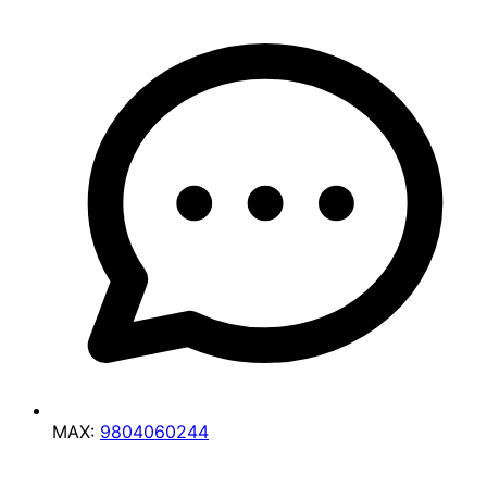
MAX:
9804060244