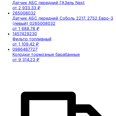
Датчик АБС передний ГАЗель Next
от
2 933.33
₽
265008032
Датчик АБС передний Соболь 2217, 2752 Евро-3
(левый) 0265008032
от
1 688.78
₽
1457429230
Фильтр топливный
от
1 109.42
₽
0986487727
Колодки тормозные барабанные
от
9 314.23
₽