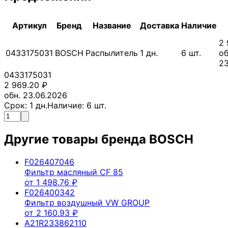
Артикул
Бренд
Название
Доставка
Наличие
2 
0433175031
BOSCH
Распылитель
1
дн.
6
шт.
об
23
0433175031
2 969.20
₽
обн. 23.06.2026
Срок:
1
дн.
Наличие:
6
шт.
Другие товары бренда
BOSCH
F026407046
Фильтр масляный CF 85
от
1 498.76
₽
F026400342
Фильтр воздушный VW GROUP
от
2 160.93
₽
A21R233862110