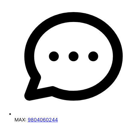
MAX:
9804060244