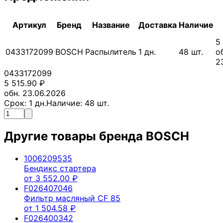
Артикул
Бренд
Название
Доставка
Наличие
5
0433172099
BOSCH
Распылитель
1
дн.
48
шт.
о
2
0433172099
5 515.90
₽
обн. 23.06.2026
Срок:
1
дн.
Наличие:
48
шт.
Другие товары бренда
BOSCH
1006209535
Бендикс стартера
от
3 552.00
₽
F026407046
Фильтр масляный CF 85
от
1 504.58
₽
F026400342