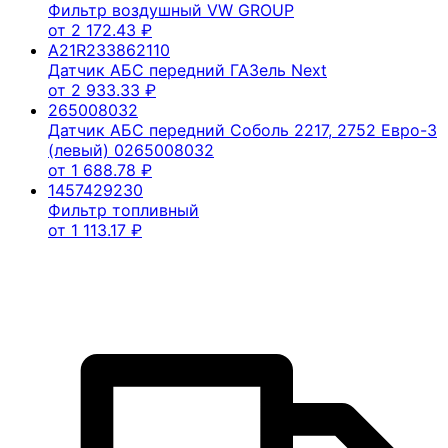
Фильтр воздушный VW GROUP
от
2 172.43
₽
A21R233862110
Датчик АБС передний ГАЗель Next
от
2 933.33
₽
265008032
Датчик АБС передний Соболь 2217, 2752 Евро-3
(левый) 0265008032
от
1 688.78
₽
1457429230
Фильтр топливный
от
1 113.17
₽