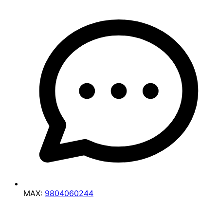
MAX:
9804060244