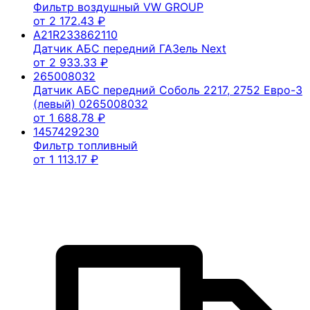
Фильтр воздушный VW GROUP
от
2 172.43
₽
A21R233862110
Датчик АБС передний ГАЗель Next
от
2 933.33
₽
265008032
Датчик АБС передний Соболь 2217, 2752 Евро-3
(левый) 0265008032
от
1 688.78
₽
1457429230
Фильтр топливный
от
1 113.17
₽