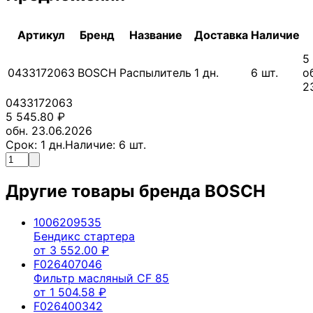
Артикул
Бренд
Название
Доставка
Наличие
5
0433172063
BOSCH
Распылитель
1
дн.
6
шт.
о
2
0433172063
5 545.80
₽
обн. 23.06.2026
Срок:
1
дн.
Наличие:
6
шт.
Другие товары бренда
BOSCH
1006209535
Бендикс стартера
от
3 552.00
₽
F026407046
Фильтр масляный CF 85
от
1 504.58
₽
F026400342