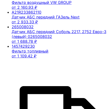
Фильтр воздушный VW GROUP
от
2 160.93
₽
A21R233862110
Датчик АБС передний ГАЗель Next
от
2 933.33
₽
265008032
Датчик АБС передний Соболь 2217, 2752 Евро-3
(левый) 0265008032
от
1 688.78
₽
1457429230
Фильтр топливный
от
1 109.42
₽