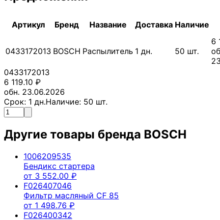
Артикул
Бренд
Название
Доставка
Наличие
6 
0433172013
BOSCH
Распылитель
1
дн.
50
шт.
об
23
0433172013
6 119.10
₽
обн. 23.06.2026
Срок:
1
дн.
Наличие:
50
шт.
Другие товары бренда
BOSCH
1006209535
Бендикс стартера
от
3 552.00
₽
F026407046
Фильтр масляный CF 85
от
1 498.76
₽
F026400342