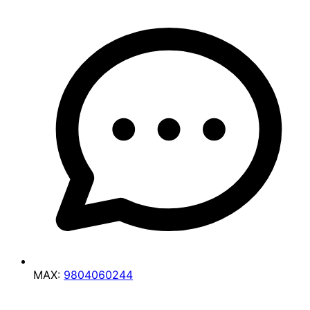
MAX:
9804060244