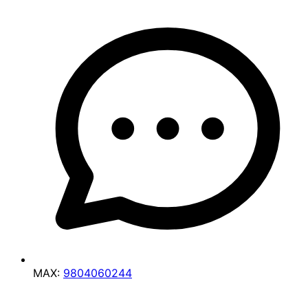
MAX:
9804060244