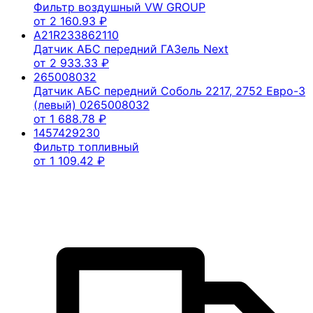
Фильтр воздушный VW GROUP
от
2 160.93
₽
A21R233862110
Датчик АБС передний ГАЗель Next
от
2 933.33
₽
265008032
Датчик АБС передний Соболь 2217, 2752 Евро-3
(левый) 0265008032
от
1 688.78
₽
1457429230
Фильтр топливный
от
1 109.42
₽