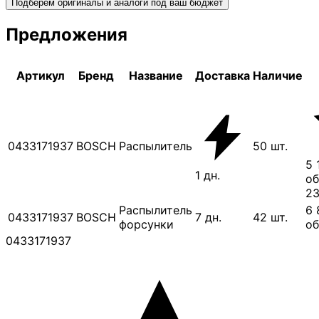
Подберём оригиналы и аналоги под ваш бюджет
Предложения
Артикул
Бренд
Название
Доставка
Наличие
0433171937
BOSCH
Распылитель
50
шт.
5 
1
дн.
об
23
Распылитель
6 
0433171937
BOSCH
7
дн.
42
шт.
форсунки
об
0433171937