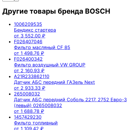
Другие товары бренда
BOSCH
1006209535
Бендикс стартера
от
3 552.00
₽
F026407046
Фильтр масляный CF 85
от
1 498.76
₽
F026400342
Фильтр воздушный VW GROUP
от
2 160.93
₽
A21R233862110
Датчик АБС передний ГАЗель Next
от
2 933.33
₽
265008032
Датчик АБС передний Соболь 2217, 2752 Евро-3
(левый) 0265008032
от
1 688.78
₽
1457429230
Фильтр топливный
от
1 109.42
₽