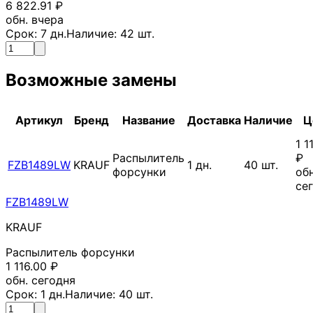
6 822.91
₽
обн. вчера
Срок:
7
дн.
Наличие:
42
шт.
Возможные замены
Артикул
Бренд
Название
Доставка
Наличие
Ц
1 1
Распылитель
₽
FZB1489LW
KRAUF
1
дн.
40
шт.
форсунки
обн
се
FZB1489LW
KRAUF
Распылитель форсунки
1 116.00
₽
обн. сегодня
Срок:
1
дн.
Наличие:
40
шт.