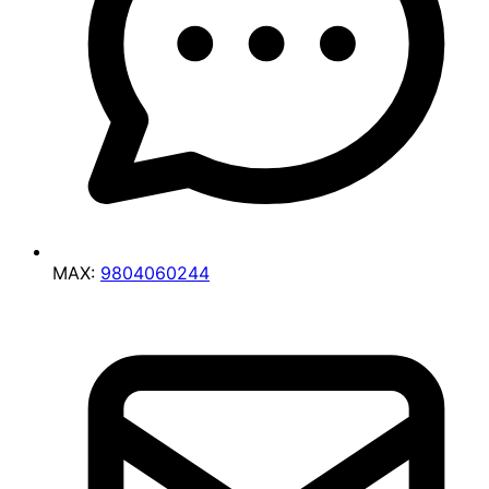
MAX:
9804060244