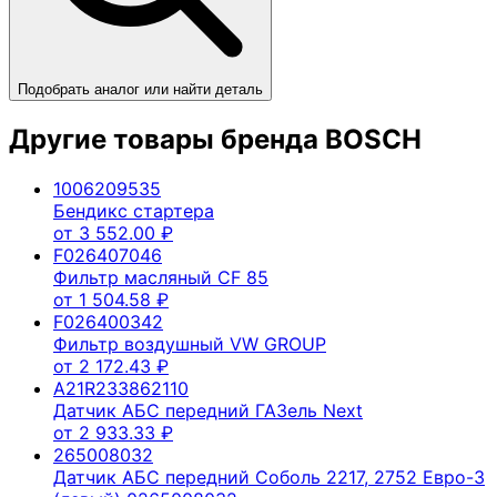
Подобрать аналог или найти деталь
Другие товары бренда
BOSCH
1006209535
Бендикс стартера
от
3 552.00
₽
F026407046
Фильтр масляный CF 85
от
1 504.58
₽
F026400342
Фильтр воздушный VW GROUP
от
2 172.43
₽
A21R233862110
Датчик АБС передний ГАЗель Next
от
2 933.33
₽
265008032
Датчик АБС передний Соболь 2217, 2752 Евро-3