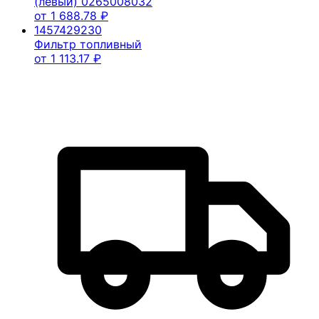
(левый) 0265008032
от
1 688.78
₽
1457429230
Фильтр топливный
от
1 113.17
₽