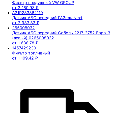
Фильтр воздушный VW GROUP
от
2 160.93
₽
A21R233862110
Датчик АБС передний ГАЗель Next
от
2 933.33
₽
265008032
Датчик АБС передний Соболь 2217, 2752 Евро-3
(левый) 0265008032
от
1 688.78
₽
1457429230
Фильтр топливный
от
1 109.42
₽