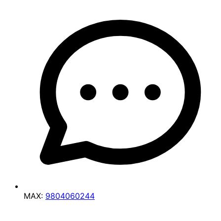
MAX:
9804060244