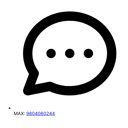
MAX:
9804060244