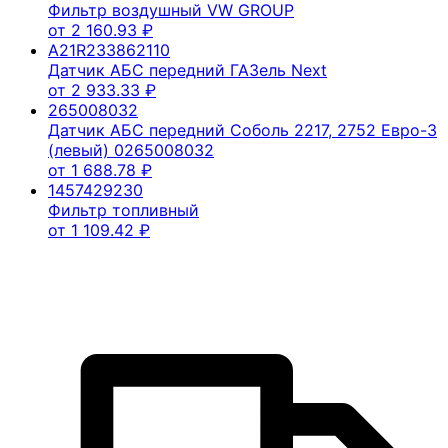
Фильтр воздушный VW GROUP
от
2 160.93
₽
A21R233862110
Датчик АБС передний ГАЗель Next
от
2 933.33
₽
265008032
Датчик АБС передний Соболь 2217, 2752 Евро-3
(левый) 0265008032
от
1 688.78
₽
1457429230
Фильтр топливный
от
1 109.42
₽