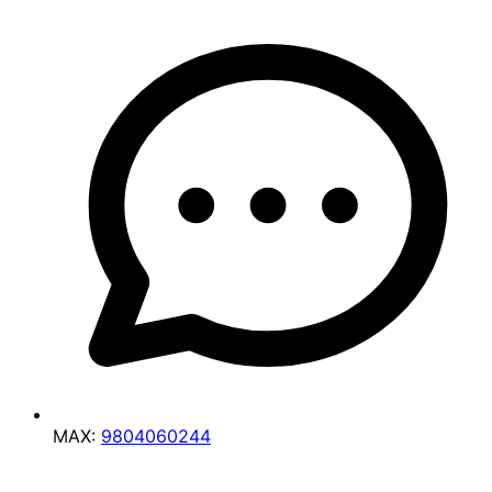
MAX:
9804060244