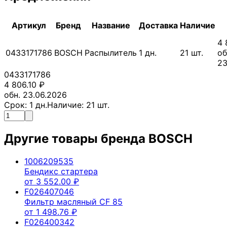
Артикул
Бренд
Название
Доставка
Наличие
4 
0433171786
BOSCH
Распылитель
1
дн.
21
шт.
об
23
0433171786
4 806.10
₽
обн. 23.06.2026
Срок:
1
дн.
Наличие:
21
шт.
Другие товары бренда
BOSCH
1006209535
Бендикс стартера
от
3 552.00
₽
F026407046
Фильтр масляный CF 85
от
1 498.76
₽
F026400342