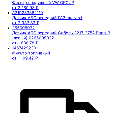
Фильтр воздушный VW GROUP
от
2 160.93
₽
A21R233862110
Датчик АБС передний ГАЗель Next
от
2 933.33
₽
265008032
Датчик АБС передний Соболь 2217, 2752 Евро-3
(левый) 0265008032
от
1 688.78
₽
1457429230
Фильтр топливный
от
1 109.42
₽