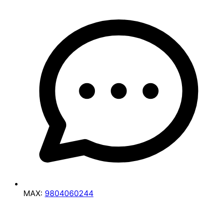
MAX:
9804060244