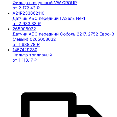
Фильтр воздушный VW GROUP
от
2 172.43
₽
A21R233862110
Датчик АБС передний ГАЗель Next
от
2 933.33
₽
265008032
Датчик АБС передний Соболь 2217, 2752 Евро-3
(левый) 0265008032
от
1 688.78
₽
1457429230
Фильтр топливный
от
1 113.17
₽