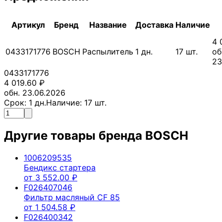
Артикул
Бренд
Название
Доставка
Наличие
4 
0433171776
BOSCH
Распылитель
1
дн.
17
шт.
об
23
0433171776
4 019.60
₽
обн. 23.06.2026
Срок:
1
дн.
Наличие:
17
шт.
Другие товары бренда
BOSCH
1006209535
Бендикс стартера
от
3 552.00
₽
F026407046
Фильтр масляный CF 85
от
1 504.58
₽
F026400342