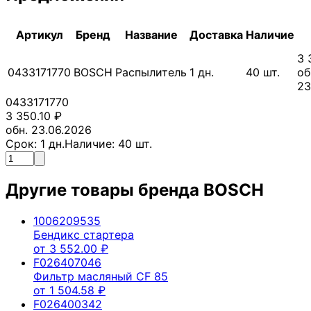
Артикул
Бренд
Название
Доставка
Наличие
3 
0433171770
BOSCH
Распылитель
1
дн.
40
шт.
об
23
0433171770
3 350.10
₽
обн. 23.06.2026
Срок:
1
дн.
Наличие:
40
шт.
Другие товары бренда
BOSCH
1006209535
Бендикс стартера
от
3 552.00
₽
F026407046
Фильтр масляный CF 85
от
1 504.58
₽
F026400342