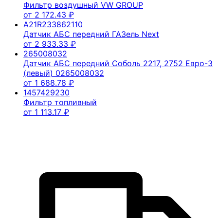
Фильтр воздушный VW GROUP
от
2 172.43
₽
A21R233862110
Датчик АБС передний ГАЗель Next
от
2 933.33
₽
265008032
Датчик АБС передний Соболь 2217, 2752 Евро-3
(левый) 0265008032
от
1 688.78
₽
1457429230
Фильтр топливный
от
1 113.17
₽