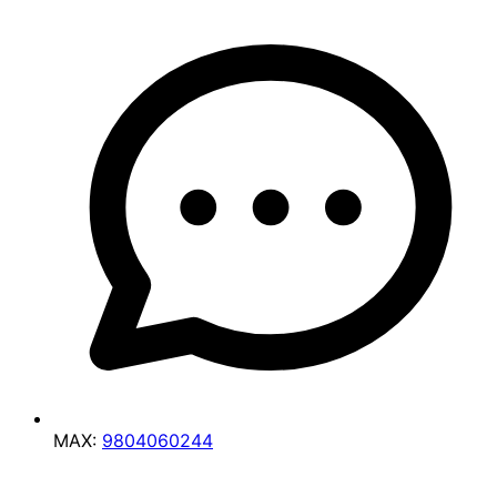
MAX:
9804060244