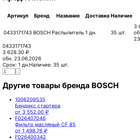
Артикул
Бренд
Название
Доставка
Наличие
3 
0433171743
BOSCH
Распылитель
1
дн.
35
шт.
об
23
0433171743
3 628.30
₽
обн. 23.06.2026
Срок:
1
дн.
Наличие:
35
шт.
Другие товары бренда
BOSCH
1006209535
Бендикс стартера
от
3 552.00
₽
F026407046
Фильтр масляный CF 85
от
1 498.76
₽
F026400342