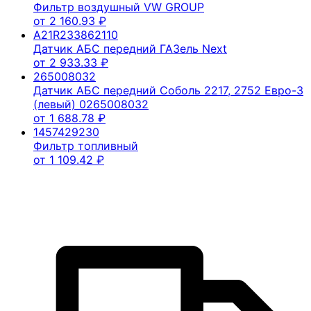
Фильтр воздушный VW GROUP
от
2 160.93
₽
A21R233862110
Датчик АБС передний ГАЗель Next
от
2 933.33
₽
265008032
Датчик АБС передний Соболь 2217, 2752 Евро-3
(левый) 0265008032
от
1 688.78
₽
1457429230
Фильтр топливный
от
1 109.42
₽