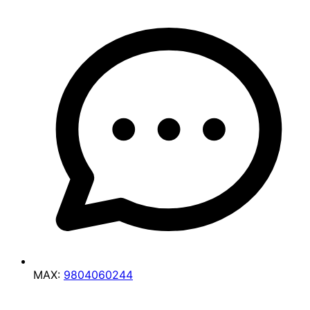
MAX:
9804060244