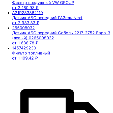
Фильтр воздушный VW GROUP
от
2 160.93
₽
A21R233862110
Датчик АБС передний ГАЗель Next
от
2 933.33
₽
265008032
Датчик АБС передний Соболь 2217, 2752 Евро-3
(левый) 0265008032
от
1 688.78
₽
1457429230
Фильтр топливный
от
1 109.42
₽