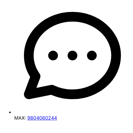
MAX:
9804060244