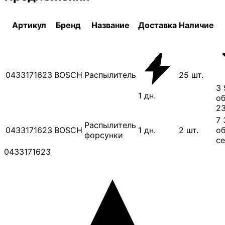
Артикул
Бренд
Название
Доставка
Наличие
0433171623
BOSCH
Распылитель
25
шт.
3 
1
дн.
об
23
7 
Распылитель
0433171623
BOSCH
1
дн.
2
шт.
об
форсунки
се
0433171623