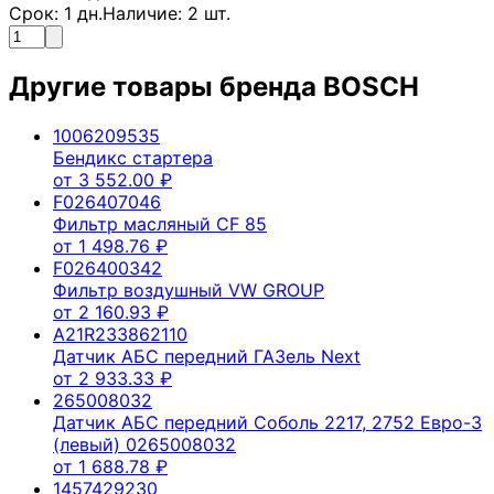
Срок:
1
дн.
Наличие:
2
шт.
Другие товары бренда
BOSCH
1006209535
Бендикс стартера
от
3 552.00
₽
F026407046
Фильтр масляный CF 85
от
1 498.76
₽
F026400342
Фильтр воздушный VW GROUP
от
2 160.93
₽
A21R233862110
Датчик АБС передний ГАЗель Next
от
2 933.33
₽
265008032
Датчик АБС передний Соболь 2217, 2752 Евро-3
(левый) 0265008032
от
1 688.78
₽
1457429230