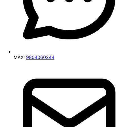
MAX:
9804060244