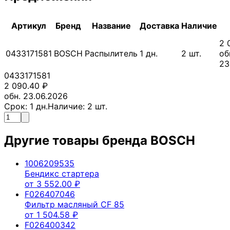
Артикул
Бренд
Название
Доставка
Наличие
2 
0433171581
BOSCH
Распылитель
1
дн.
2
шт.
об
23
0433171581
2 090.40
₽
обн. 23.06.2026
Срок:
1
дн.
Наличие:
2
шт.
Другие товары бренда
BOSCH
1006209535
Бендикс стартера
от
3 552.00
₽
F026407046
Фильтр масляный CF 85
от
1 504.58
₽
F026400342