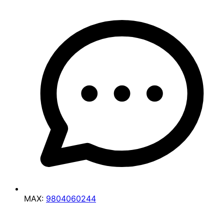
MAX:
9804060244