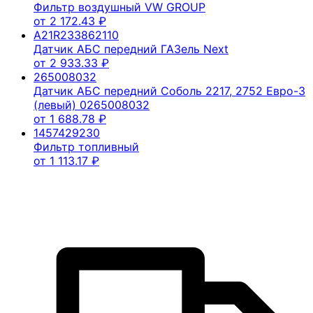
Фильтр воздушный VW GROUP
от
2 172.43
₽
A21R233862110
Датчик АБС передний ГАЗель Next
от
2 933.33
₽
265008032
Датчик АБС передний Соболь 2217, 2752 Евро-3
(левый) 0265008032
от
1 688.78
₽
1457429230
Фильтр топливный
от
1 113.17
₽