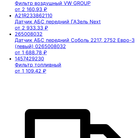
Фильтр воздушный VW GROUP
от
2 160.93
₽
A21R233862110
Датчик АБС передний ГАЗель Next
от
2 933.33
₽
265008032
Датчик АБС передний Соболь 2217, 2752 Евро-3
(левый) 0265008032
от
1 688.78
₽
1457429230
Фильтр топливный
от
1 109.42
₽