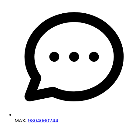
MAX:
9804060244