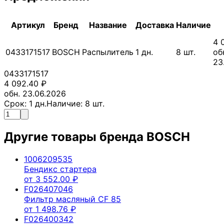
Артикул
Бренд
Название
Доставка
Наличие
4 
0433171517
BOSCH
Распылитель
1
дн.
8
шт.
об
23
0433171517
4 092.40
₽
обн. 23.06.2026
Срок:
1
дн.
Наличие:
8
шт.
Другие товары бренда
BOSCH
1006209535
Бендикс стартера
от
3 552.00
₽
F026407046
Фильтр масляный CF 85
от
1 498.76
₽
F026400342