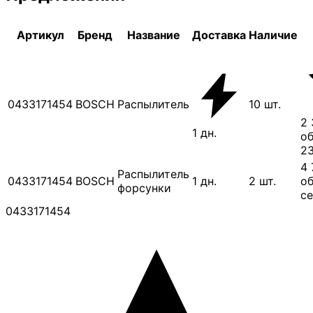
Артикул
Бренд
Название
Доставка
Наличие
0433171454
BOSCH
Распылитель
10
шт.
2 
1
дн.
об
23
4 
Распылитель
0433171454
BOSCH
1
дн.
2
шт.
об
форсунки
се
0433171454