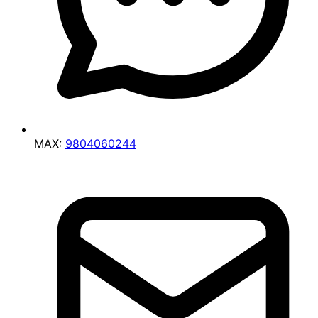
MAX:
9804060244