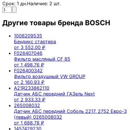
Срок:
1
дн.
Наличие:
2
шт.
Другие товары бренда
BOSCH
1006209535
Бендикс стартера
от
3 552.00
₽
F026407046
Фильтр масляный CF 85
от
1 498.76
₽
F026400342
Фильтр воздушный VW GROUP
от
2 160.93
₽
A21R233862110
Датчик АБС передний ГАЗель Next
от
2 933.33
₽
265008032
Датчик АБС передний Соболь 2217, 2752 Евро-3
(левый) 0265008032
от
1 688.78
₽
1457429230