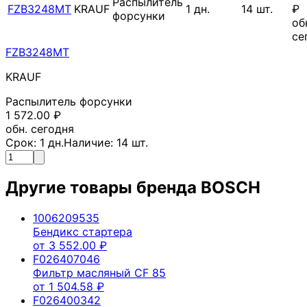
Распылитель
FZB3248MT
KRAUF
1
дн.
14
шт.
₽
форсунки
об
се
FZB3248MT
KRAUF
Распылитель форсунки
1 572.00
₽
обн. сегодня
Срок:
1
дн.
Наличие:
14
шт.
Другие товары бренда
BOSCH
1006209535
Бендикс стартера
от
3 552.00
₽
F026407046
Фильтр масляный CF 85
от
1 504.58
₽
F026400342