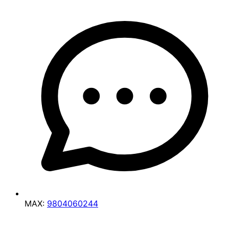
MAX:
9804060244