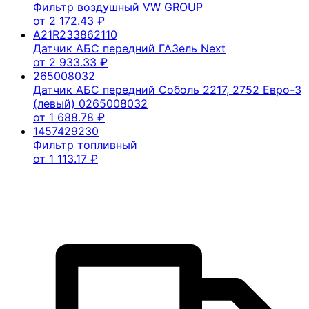
Фильтр воздушный VW GROUP
от
2 172.43
₽
A21R233862110
Датчик АБС передний ГАЗель Next
от
2 933.33
₽
265008032
Датчик АБС передний Соболь 2217, 2752 Евро-3
(левый) 0265008032
от
1 688.78
₽
1457429230
Фильтр топливный
от
1 113.17
₽