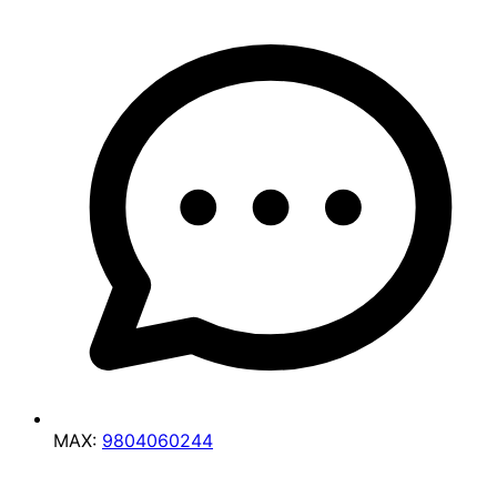
MAX:
9804060244