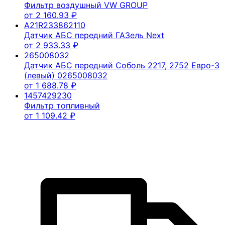
Фильтр воздушный VW GROUP
от
2 160.93
₽
A21R233862110
Датчик АБС передний ГАЗель Next
от
2 933.33
₽
265008032
Датчик АБС передний Соболь 2217, 2752 Евро-3
(левый) 0265008032
от
1 688.78
₽
1457429230
Фильтр топливный
от
1 109.42
₽