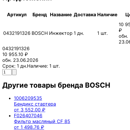
Артикул
Бренд
Название
Доставка
Наличие
Ц
10 9
₽
0432191326
BOSCH
Инжектор
1
дн.
1
шт.
обн.
23.0
0432191326
10 955.10
₽
обн. 23.06.2026
Срок:
1
дн.
Наличие:
1
шт.
Другие товары бренда
BOSCH
1006209535
Бендикс стартера
от
3 552.00
₽
F026407046
Фильтр масляный CF 85
от
1 498.76
₽