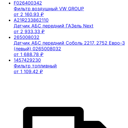
F026400342
Фильтр воздушный VW GROUP
от
2 160.93
₽
A21R233862110
Датчик АБС передний ГАЗель Next
от
2 933.33
₽
265008032
Датчик АБС передний Соболь 2217, 2752 Евро-3
(левый) 0265008032
от
1 688.78
₽
1457429230
Фильтр топливный
от
1 109.42
₽