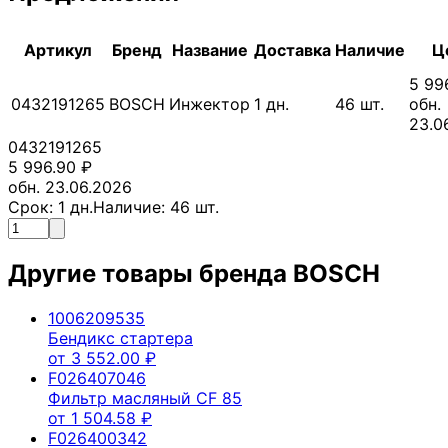
Артикул
Бренд
Название
Доставка
Наличие
Ц
5 99
0432191265
BOSCH
Инжектор
1
дн.
46
шт.
обн.
23.0
0432191265
5 996.90
₽
обн. 23.06.2026
Срок:
1
дн.
Наличие:
46
шт.
Другие товары бренда
BOSCH
1006209535
Бендикс стартера
от
3 552.00
₽
F026407046
Фильтр масляный CF 85
от
1 504.58
₽
F026400342