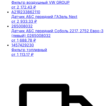
Фильтр воздушный VW GROUP
от
2 172.43
₽
A21R233862110
Датчик АБС передний ГАЗель Next
от
2 933.33
₽
265008032
Датчик АБС передний Соболь 2217, 2752 Евро-3
(левый) 0265008032
от
1 688.78
₽
1457429230
Фильтр топливный
от
1 113.17
₽