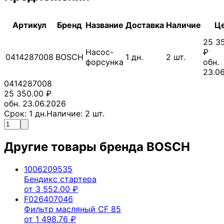
Артикул
Бренд
Название
Доставка
Наличие
Ц
25 3
Насос-
₽
0414287008
BOSCH
1
дн.
2
шт.
форсунка
обн.
23.0
0414287008
25 350.00
₽
обн. 23.06.2026
Срок:
1
дн.
Наличие:
2
шт.
Другие товары бренда
BOSCH
1006209535
Бендикс стартера
от
3 552.00
₽
F026407046
Фильтр масляный CF 85
от
1 498.76
₽