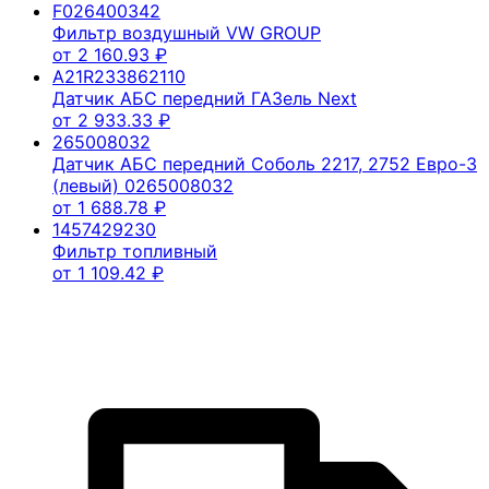
F026400342
Фильтр воздушный VW GROUP
от
2 160.93
₽
A21R233862110
Датчик АБС передний ГАЗель Next
от
2 933.33
₽
265008032
Датчик АБС передний Соболь 2217, 2752 Евро-3
(левый) 0265008032
от
1 688.78
₽
1457429230
Фильтр топливный
от
1 109.42
₽